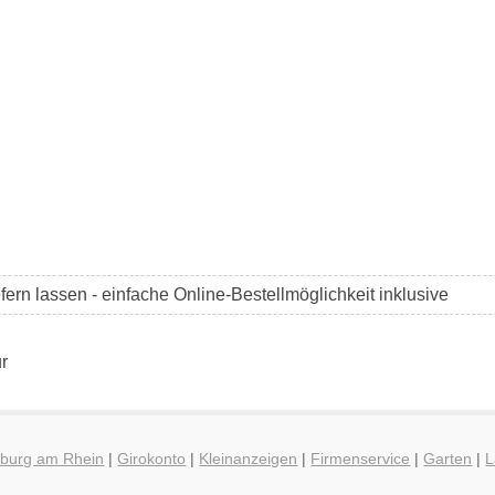
efern lassen - einfache Online-Bestellmöglichkeit inklusive
r
nburg am Rhein
|
Girokonto
|
Kleinanzeigen
|
Firmenservice
|
Garten
|
L