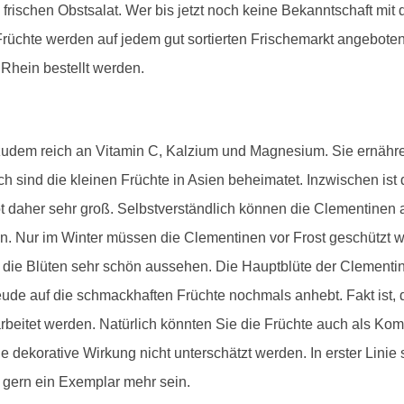
 frischen Obstsalat. Wer bis jetzt noch keine Bekanntschaft mi
e Früchte werden auf jedem gut sortierten Frischemarkt angebo
Rhein bestellt werden.
zudem reich an Vitamin C, Kalzium und Magnesium. Sie ernähre
 sind die kleinen Früchte in Asien beheimatet. Inzwischen ist
ot daher sehr groß. Selbstverständlich können die Clementine
n. Nur im Winter müssen die Clementinen vor Frost geschützt w
die Blüten sehr schön aussehen. Die Hauptblüte der Clementin
eude auf die schmackhaften Früchte nochmals anhebt. Fakt ist,
rbeitet werden. Natürlich könnten Sie die Früchte auch als K
e dekorative Wirkung nicht unterschätzt werden. In erster Linie 
s gern ein Exemplar mehr sein.