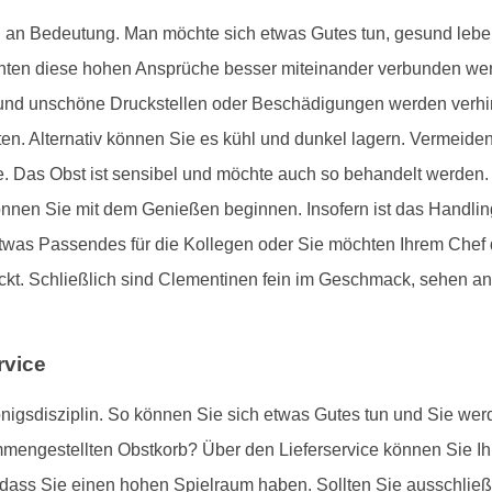
 an Bedeutung. Man möchte sich etwas Gutes tun, gesund leben
ten diese hohen Ansprüche besser miteinander verbunden wer
t und unschöne Druckstellen oder Beschädigungen werden verhin
ten. Alternativ können Sie es kühl und dunkel lagern. Vermeiden
. Das Obst ist sensibel und möchte auch so behandelt werden.
nnen Sie mit dem Genießen beginnen. Insofern ist das Handling
 etwas Passendes für die Kollegen oder Sie möchten Ihrem Che
ckt. Schließlich sind Clementinen fein im Geschmack, sehen a
rvice
önigsdisziplin. So können Sie sich etwas Gutes tun und Sie wer
mmengestellten Obstkorb? Über den Lieferservice können Sie I
sodass Sie einen hohen Spielraum haben. Sollten Sie ausschlie